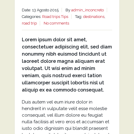
Date: 13 Agosto 2015
By
admin_inconcreto
Categories:
Road trips
Tips
Tag:
destinations
,
road trip
No comments
Lorem ipsum dolor sit amet,
consectetuer adipiscing elit, sed diam
nonummy nibh euismod tincidunt ut
laoreet dolore magna aliquam erat
volutpat. Ut wisi enim ad minim
veniam, quis nostrud exerci tation
ullamcorper suscipit lobortis nisl ut
aliquip ex ea commodo consequat.
Duis autem vel eum iriure dolor in
hendrerit in vulputate velit esse molestie
consequat, vel illum dolore eu feugiat
nulla facilisis at vero eros et accumsan et
iusto odio dignissim qui blandit praesent