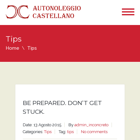
Tips
Home
Tips
BE PREPARED. DON’T GET
STUCK.
Date: 13 Agosto 2015
By
admin_inconcreto
Categories:
Tips
Tag:
tips
No comments