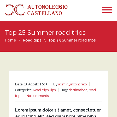
Top 25 Summer road trips
Home
Road trips
Top 25 Summer road trips
Date: 13 Agosto 2015
By
admin_inconcreto
Categories:
Road trips
Tips
Tag:
destinations
,
road
trip
No comments
Lorem ipsum dolor sit amet, consectetuer
adipiscing elit, sed diam nonummy nibh