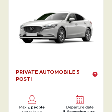
PRIVATE AUTOMOBILE 5
?
POSTI
Max
4 people
Departure date
per vehicle
8 Novembre 2025