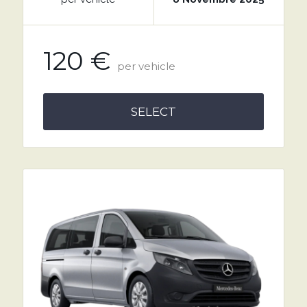
120 €
per vehicle
SELECT